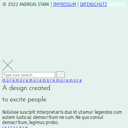
© 2022 ANDREAS STARK |
IMPRESSUM
|
DATENSCHUTZ
m
o
r
e
m
o
r
e
m
o
r
e
m
o
r
e
m
o
r
e
m
o
r
e
A design created
to excite people
Noluisse suscipit interpretaris duo id utamur legendos cum
autem iusto ac democritum ne cum. Ne quo consul
democritum, legimus probo.